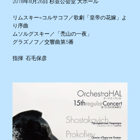
2018年8月26日 杉並公会堂 大ホール
リムスキー=コルサコフ／歌劇「皇帝の花嫁」よ
り序曲
ムソルグスキー／「禿山の一夜」
グラズノフ／交響曲第5番
指揮: 石毛保彦