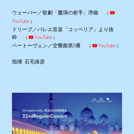
ウェーバー／歌劇「魔弾の射手」序曲
（
YouTube
）
ドリーブ／バレエ音楽「コッペリア」より抜
粋
（
YouTube
）
ベートーヴェン／交響曲第5番
（
YouTube
）
指揮: 石毛保彦