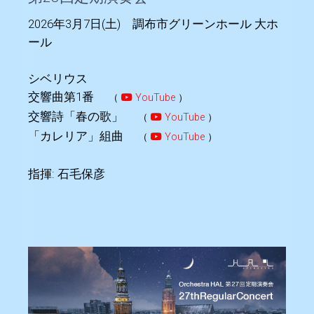
2026年3月7日(土) 調布市グリーンホール 大ホ
ール
シベリウス
交響曲第1番
（
YouTube
）
交響詩「春の歌」
（
YouTube
）
「カレリア」組曲
（
YouTube
）
指揮: 石毛保彦