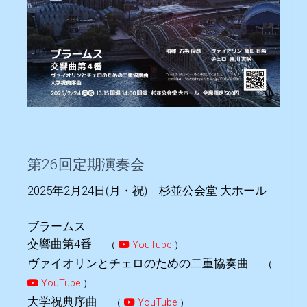
第26回定期演奏会
2025年2月24日(月・祝) 杉並公会堂 大ホール
ブラームス
交響曲第4番
（
YouTube
）
ヴァイオリンとチェロのための二重協奏曲
（
YouTube
）
大学祝典序曲
（
YouTube
）