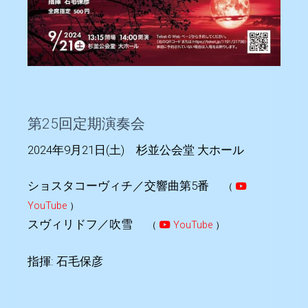
第25回定期演奏会
2024年9月21日(土) 杉並公会堂 大ホール
ショスタコーヴィチ／交響曲第5番
（
YouTube
）
スヴィリドフ／吹雪
（
YouTube
）
指揮: 石毛保彦