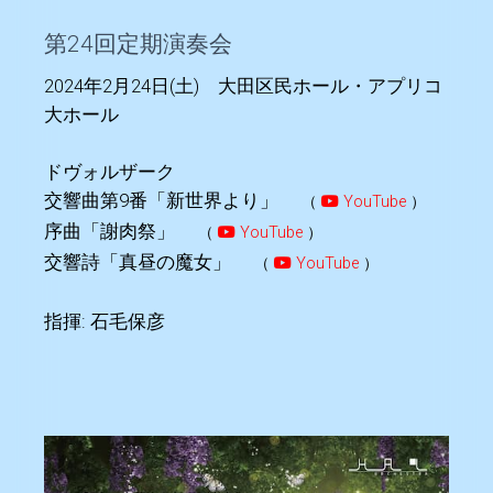
第24回定期演奏会
2024年2月24日(土) 大田区民ホール・アプリコ
大ホール
ドヴォルザーク
交響曲第9番「新世界より」
（
YouTube
）
序曲「謝肉祭」
（
YouTube
）
交響詩「真昼の魔女」
（
YouTube
）
指揮: 石毛保彦