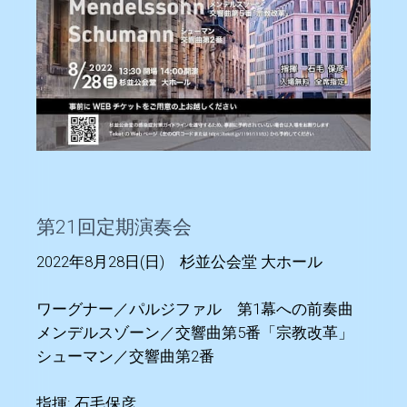
第21回定期演奏会
2022年8月28日(日) 杉並公会堂 大ホール
ワーグナー／パルジファル 第1幕への前奏曲
メンデルスゾーン／交響曲第5番「宗教改革」
シューマン／交響曲第2番
指揮: 石毛保彦