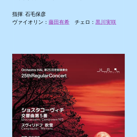
指揮: 石毛保彦
ヴァイオリン：
藤田有希
チェロ：
黒川実咲