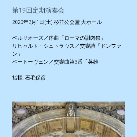
第19回定期演奏会
2020年2月1日(土) 杉並公会堂 大ホール
ベルリオーズ／序曲「ローマの謝肉祭」
リヒャルト・シュトラウス／交響詩「ドンファ
ン」
ベートーヴェン／交響曲第3番「英雄」
指揮: 石毛保彦